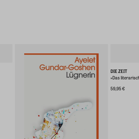
DIE ZEIT
»Das literaris
59,95 €