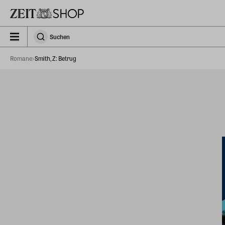
Zu Hauptinhalt springen
zeit_storefront.components.search.collapsed
Suchen
Suchen
Romane
Smith, Z: Betrug