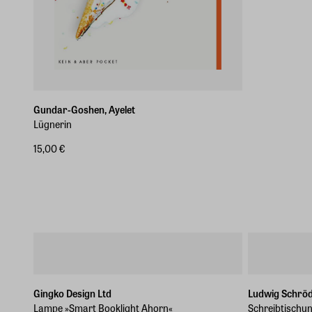
Gundar-Goshen, Ayelet
Lügnerin
15,00 €
Gingko Design Ltd
Ludwig Schrö
Lampe »Smart Booklight Ahorn«
Schreibtischun