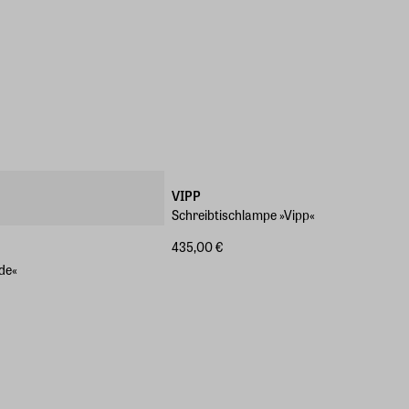
VIPP
Schreibtischlampe »Vipp«
435,00 €
de«