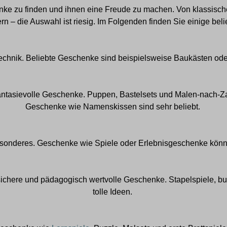
ke zu finden und ihnen
eine Freude zu machen. Von klassische
 – die Auswahl ist riesig. Im Folgenden finden Sie einige beli
Technik. Beliebte Geschenke sind beispielsweise Baukästen
ode
fantasievolle Geschenke. Puppen, Bastelsets
und
Mal
en-nach-Z
Geschenke wie
Namensk
issen sind sehr beliebt.
esonderes. Geschenke wie Spiele
oder Erlebnisgeschenke könn
 sichere und pädagogisch wertvolle Geschenke. Stapelspiele, bu
tolle
Ideen.