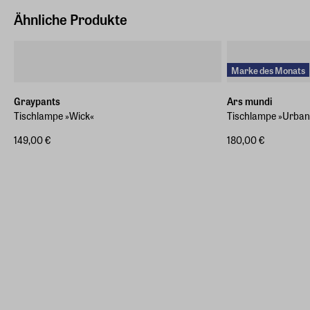
Ähnliche Produkte
Marke des Monats
Graypants
Ars mundi
Tischlampe »Wick«
Tischlampe »Urban 
149,00 €
180,00 €