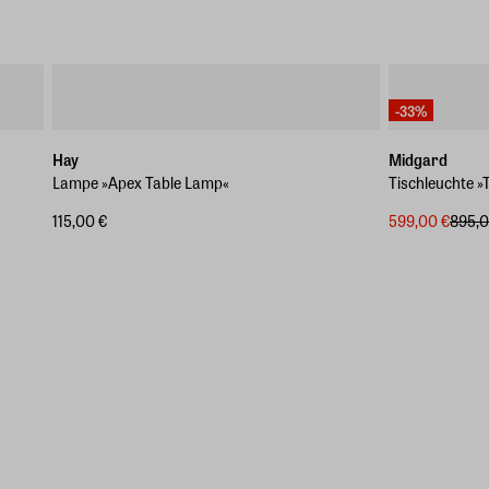
-33%
Hay
Midgard
Lampe »Apex Table Lamp«
Tischleuchte 
115,00 €
599,00 €
895,0