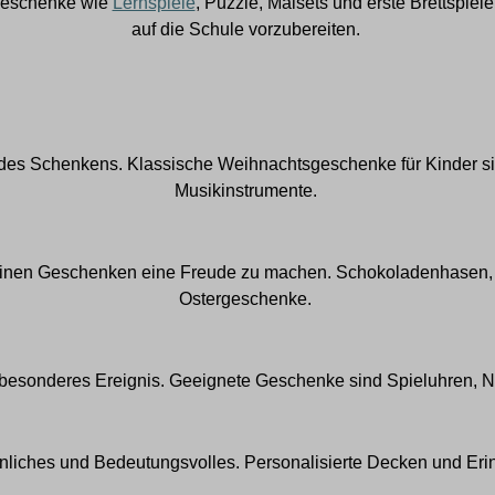
 Geschenke
wie
Lernspiele
, Puzzle
,
Malsets
und erste Brettspiele
auf die Schule vorzubereiten.
d des Schenkens. Klassische Weihnachtsgeschenke für Kinder s
Musikinstrumente
.
einen Geschenken eine Freude zu machen. Schokoladenhasen, B
Ostergeschenke.
n besonderes Ereignis. Geeignete Geschenke sind
Spieluhren
,
N
önliches und Bedeutungsvolles.
P
ersonalisierte Decken und Eri