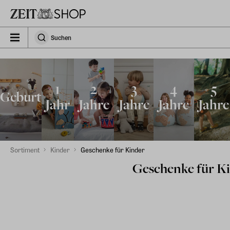
Zu Hauptinhalt springen
zeit_storefront.components.search.collapsed
Suchen
Suchen
1
2
3
4
5
Geburt
Jahr
Jahre
Jahre
Jahre
Jahre
Sortiment
Kinder
Geschenke für Kinder
Geschenke für K