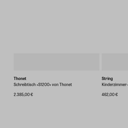
Thonet
String
Schreibtisch »S1200« von Thonet
Kinderzimmer-
2.385,00 €
462,00 €