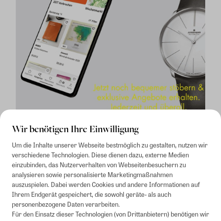
Wir benötigen Ihre Einwilligung
Um die Inhalte unserer Webseite bestmöglich zu gestalten, nutzen wir
verschiedene Technologien. Diese dienen dazu, externe Medien
einzubinden, das Nutzerverhalten von Webseitenbesuchern zu
analysieren sowie personalisierte Marketingmaßnahmen
auszuspielen. Dabei werden Cookies und andere Informationen auf
1
Mindestbestellwert von 50€. Nicht anwendbar auf Produkte, die der
Ihrem Endgerät gespeichert, die sowohl geräte- als auch
Buchpreisbindung unterliegen, ZEIT-Akademie, e-Books. Keine
personenbezogene Daten verarbeiten.
Barauszahlung möglich. Nicht mit weiteren Gutscheinen/Rabatten
Für den Einsatz dieser Technologien (von Drittanbietern) benötigen wir
kombinierbar.