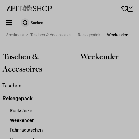
Zu Hauptinhalt springen
zeit_storefront.components.search.collapsed
Suchen
Suchen
Sortiment
Taschen & Accessoires
Reisegepäck
Weekender
Taschen &
Weekender
Accessoires
Taschen
Reisegepäck
Rucksäcke
Weekender
Fahrradtaschen