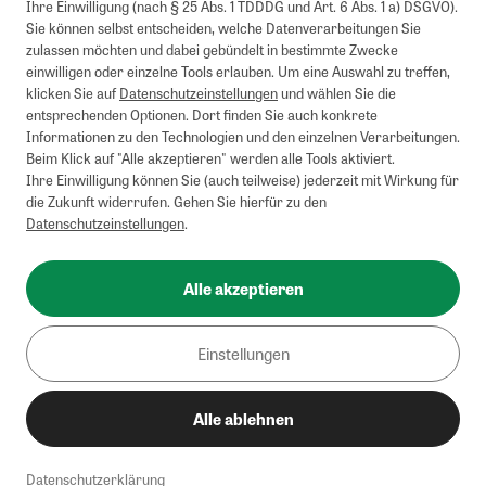
Ihre Einwilligung (nach § 25 Abs. 1 TDDDG und Art. 6 Abs. 1 a) DSGVO).
Briefsendungen sind vom kostenlosen Rückversand ausgeschlossen.
Sie können selbst entscheiden, welche Datenverarbeitungen Sie
Weitere Informationen zu Rücksendungen finden Sie hier
.
zulassen möchten und dabei gebündelt in bestimmte Zwecke
Alle Preise inkl. gesetzl. MwSt. zzgl. Versandkosten
einwilligen oder einzelne Tools erlauben. Um eine Auswahl zu treffen,
klicken Sie auf
Datenschutzeinstellungen
und wählen Sie die
entsprechenden Optionen. Dort finden Sie auch konkrete
Informationen zu den Technologien und den einzelnen Verarbeitungen.
Instagram
Pinterest
Beim Klick auf "Alle akzeptieren" werden alle Tools aktiviert.
Ihre Einwilligung können Sie (auch teilweise) jederzeit mit Wirkung für
die Zukunft widerrufen. Gehen Sie hierfür zu den
Datenschutzeinstellungen
.
Impressum
AGB
Alle akzeptieren
Datenschutz
Widerrufsbelehrung
Einstellungen
Barrierefreiheit
Alle ablehnen
Cookies/Tracking
Datenschutzerklärung