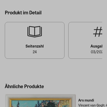
Zeitverlag Gerd Bucerius GmbH & Co. KG
Buceriusstr./ Eingang Speersort 1, 20095 Hamburg
Produkt im Detail
Hersteller Land
Deutschland (EU)
E-Mail-Adresse
produktsicherheit@zeit.de
Seitenzahl
Ausgabe
24
03/2025
Ähnliche Produkte
Marke des Monats
Ars mundi
Vincent van Gogh: 