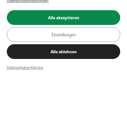
Datenschutzeinstellungen
.
Alle akzeptieren
Einstellungen
Alle ablehnen
Datenschutzerklärung
1
Mindestbestellwert von 50€. Nicht anwendbar auf Produkte, die der
Buchpreisbindung unterliegen, ZEIT-Akademie, e-Books. Keine
Barauszahlung möglich. Nicht mit weiteren Gutscheinen/Rabatten
kombinierbar.
Briefsendungen sind vom kostenlosen Rückversand ausgeschlossen.