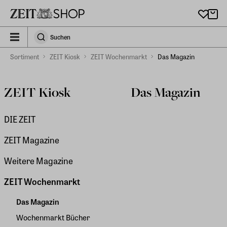
Zu Hauptinhalt springen
zeit_storefront.components.search.collapsed
Suchen
Suchen
Sortiment
ZEIT Kiosk
ZEIT Wochenmarkt
Das Magazin
ZEIT Kiosk
Das Magazin
DIE ZEIT
ZEIT Magazine
Weitere Magazine
ZEIT Wochenmarkt
Das Magazin
Wochenmarkt Bücher