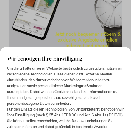
Wir benötigen Ihre Einwilligung
Um die Inhalte unserer Webseite bestmöglich zu gestalten, nutzen wir
verschiedene Technologien. Diese dienen dazu, externe Medien
einzubinden, das Nutzerverhalten von Webseitenbesuchern zu
analysieren sowie personalisierte Marketingmaßnahmen
auszuspielen. Dabei werden Cookies und andere Informationen auf
1
Mindestbestellwert von 50€. Nicht anwendbar auf Produkte, die der
Ihrem Endgerät gespeichert, die sowohl geräte- als auch
Buchpreisbindung unterliegen, ZEIT-Akademie, e-Books. Keine
personenbezogene Daten verarbeiten.
Barauszahlung möglich. Nicht mit weiteren Gutscheinen/Rabatten
Für den Einsatz dieser Technologien (von Drittanbietern) benötigen wir
kombinierbar.
Ihre Einwilligung (nach § 25 Abs. 1 TDDDG und Art. 6 Abs. 1 a) DSGVO).
Briefsendungen sind vom kostenlosen Rückversand ausgeschlossen.
Sie können selbst entscheiden, welche Datenverarbeitungen Sie
Weitere Informationen zu Rücksendungen finden Sie hier
.
zulassen möchten und dabei gebündelt in bestimmte Zwecke
Alle Preise inkl. gesetzl. MwSt. zzgl. Versandkosten