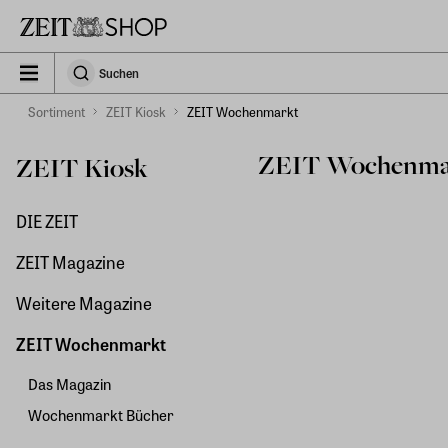
Zu Hauptinhalt springen
zeit_storefront.components.search.collapsed
Suchen
Suchen
Sortiment
ZEIT Kiosk
ZEIT Wochenmarkt
ZEIT Wochenma
ZEIT Kiosk
DIE ZEIT
ZEIT Magazine
Weitere Magazine
ZEIT Wochenmarkt
Das Magazin
Wochenmarkt Bücher