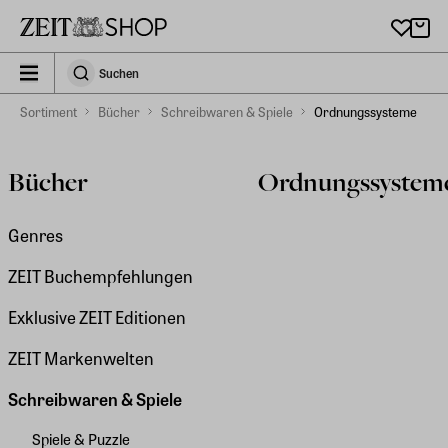
Zu Hauptinhalt springen
zeit_storefront.components.search.collapsed
Suchen
Suchen
Sortiment
Bücher
Schreibwaren & Spiele
Ordnungssysteme
Bücher
Ordnungssystem
Genres
ZEIT Buchempfehlungen
Exklusive ZEIT Editionen
ZEIT Markenwelten
Schreibwaren & Spiele
Spiele & Puzzle