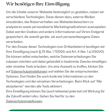
Wir benötigen Ihre Einwilligung
Um die Inhalte unserer Webseite bestmöglich zu gestalten, nutzen wir
verschiedene Technologien. Diese dienen dazu, externe Medien
1
Mindestbestellwert von 50€. Nicht anwendbar auf Produkte, die der
einzubinden, das Nutzerverhalten von Webseitenbesuchern zu
Buchpreisbindung unterliegen, ZEIT-Akademie, e-Books. Keine
analysieren sowie personalisierte Marketingmaßnahmen auszuspielen.
Barauszahlung möglich. Nicht mit weiteren Gutscheinen/Rabatten
Dabei werden Cookies und andere Informationen auf Ihrem Endgerät
kombinierbar.
gespeichert, die sowohl geräte- als auch personenbezogene Daten
Briefsendungen sind vom kostenlosen Rückversand ausgeschlossen.
verarbeiten.
Weitere Informationen zu Rücksendungen finden Sie hier
.
Für den Einsatz dieser Technologien (von Drittanbietern) benötigen wir
Alle Preise inkl. gesetzl. MwSt. zzgl. Versandkosten
Ihre Einwilligung (nach § 25 Abs. 1 TDDDG und Art. 6 Abs. 1 a) DSGVO).
Sie können selbst entscheiden, welche Datenverarbeitungen Sie
zulassen möchten und dabei gebündelt in bestimmte Zwecke einwilligen
oder einzelne Tools erlauben. Um eine Auswahl zu treffen, klicken Sie
Instagram
Pinterest
auf
Datenschutzeinstellungen
und wählen Sie die entsprechenden
Optionen. Dort finden Sie auch konkrete Informationen zu den
Technologien und den einzelnen Verarbeitungen. Beim Klick auf "Alle
Impressum
akzeptieren" werden alle Tools aktiviert.
Ihre Einwilligung können Sie (auch teilweise) jederzeit mit Wirkung für
AGB
die Zukunft widerrufen. Gehen Sie hierfür zu den
Datenschutzeinstellungen
.
Datenschutz