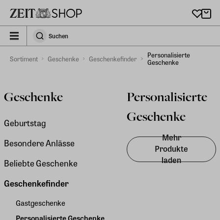
Zu Hauptinhalt springen
zeit_storefront.components.search.collapsed
Suchen
Suchen
Personalisierte
Sortiment
Geschenke
Geschenkefinder
Geschenke
Geschenke
Personalisierte
Geschenke
Geburtstag
Mehr
Besondere Anlässe
Produkte
laden
Beliebte Geschenke
Geschenkefinder
Gastgeschenke
Personalisierte Geschenke