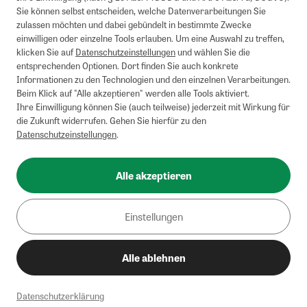
Briefsendungen sind vom kostenlosen Rückversand ausgeschlossen.
Sie können selbst entscheiden, welche Datenverarbeitungen Sie
Weitere Informationen zu Rücksendungen finden Sie hier
.
zulassen möchten und dabei gebündelt in bestimmte Zwecke
Alle Preise inkl. gesetzl. MwSt. zzgl. Versandkosten
einwilligen oder einzelne Tools erlauben. Um eine Auswahl zu treffen,
klicken Sie auf
Datenschutzeinstellungen
und wählen Sie die
entsprechenden Optionen. Dort finden Sie auch konkrete
Informationen zu den Technologien und den einzelnen Verarbeitungen.
Instagram
Pinterest
Beim Klick auf "Alle akzeptieren" werden alle Tools aktiviert.
Ihre Einwilligung können Sie (auch teilweise) jederzeit mit Wirkung für
die Zukunft widerrufen. Gehen Sie hierfür zu den
Datenschutzeinstellungen
.
Impressum
AGB
Alle akzeptieren
Datenschutz
Widerrufsbelehrung
Einstellungen
Barrierefreiheit
Alle ablehnen
Cookies/Tracking
Datenschutzerklärung
© 2002-2026 - Zeitverlag Gerd Bucerius GmbH & Co. KG