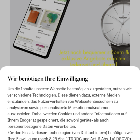
Wir benötigen Ihre Einwilligung
Um die Inhalte unserer Webseite bestmöglich zu gestalten, nutzen wir
verschiedene Technologien. Diese dienen dazu, externe Medien
einzubinden, das Nutzerverhalten von Webseitenbesuchern zu
analysieren sowie personalisierte Marketingmaßnahmen
auszuspielen. Dabei werden Cookies und andere Informationen auf
1
Mindestbestellwert von 50€. Nicht anwendbar auf Produkte, die der
Ihrem Endgerät gespeichert, die sowohl geräte- als auch
Buchpreisbindung unterliegen, ZEIT-Akademie, e-Books. Keine
personenbezogene Daten verarbeiten.
Barauszahlung möglich. Nicht mit weiteren Gutscheinen/Rabatten
Für den Einsatz dieser Technologien (von Drittanbietern) benötigen wir
kombinierbar.
Ihre Einwilligung (nach § 25 Abs. 1 TDDDG und Art. 6 Abs. 1 a) DSGVO).