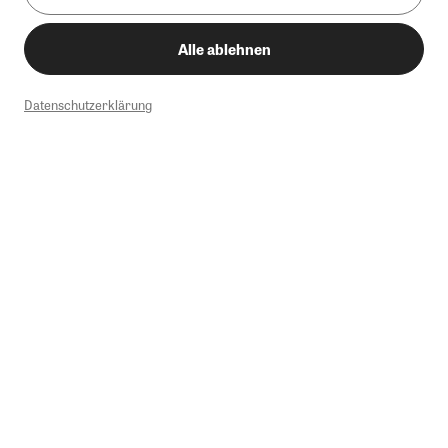
Alle ablehnen
Datenschutzerklärung
1
Mindestbestellwert von 50€. Nicht anwendbar auf Produkte, die der
Buchpreisbindung unterliegen, ZEIT-Akademie, e-Books. Keine
Barauszahlung möglich. Nicht mit weiteren Gutscheinen/Rabatten
kombinierbar.
Briefsendungen sind vom kostenlosen Rückversand ausgeschlossen.
Weitere Informationen zu Rücksendungen finden Sie hier
.
Alle Preise inkl. gesetzl. MwSt. zzgl. Versandkosten
Instagram
Pinterest