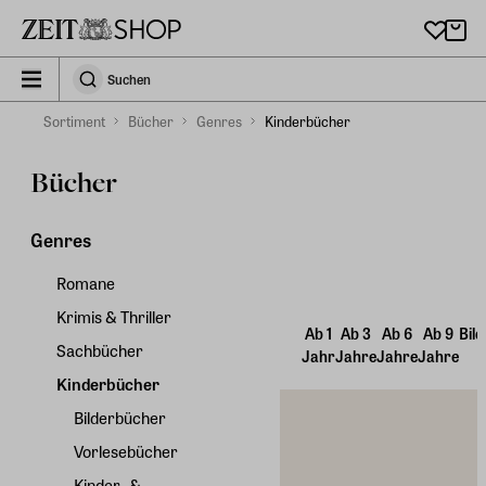
Zu Hauptinhalt springen
zeit_storefront.components.search.collapsed
Suchen
Suchen
Sortiment
Bücher
Genres
Kinderbücher
Bücher
Genres
Romane
Krimis & Thriller
Ab 1
Ab 3
Ab 6
Ab 9
Bil
Sachbücher
Jahr
Jahre
Jahre
Jahre
Kinderbücher
Bilderbücher
Vorlesebücher
Kinder- &