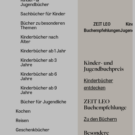
Jugendbücher
Sachbücher für Kinder
Bücher zu besonderen
ZEIT LEO
Kind
Themen
Buchempfehlungen
Jugend
Kinderbücher nach
Alter
Kinderbücher ab 1 Jahr
Kinderbücher ab 3
Kinder- und
Jahre
Jugendbuchpreis
Kinderbücher ab 6
Jahre
Kinderbücher
entdecken
Kinderbücher ab 9
Jahre
ZEIT LEO
Bücher für Jugendliche
Buchempfehlungen
Kochen
Zu den Büchern
Reisen
Geschenkbücher
Besondere