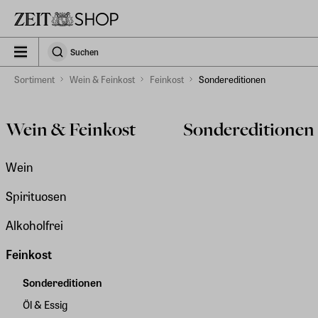
Zu Hauptinhalt springen
zeit_storefront.components.search.collapsed
Suchen
Suchen
Sortiment
Wein & Feinkost
Feinkost
Sondereditionen
Wein & Feinkost
Sondereditionen
Wein
Spirituosen
Alkoholfrei
Feinkost
Sondereditionen
Öl & Essig