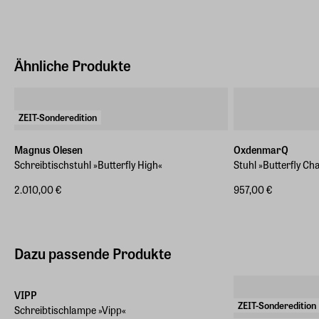
Höhe
103 cm
Gewicht
Ähnliche Produkte
1,150 kg
ZEIT-Sonderedition
Magnus Olesen
OxdenmarQ
Schreibtischstuhl »Butterfly High«
Stuhl »Butterfly Cha
2.010,00 €
957,00 €
Dazu passende Produkte
VIPP
ZEIT-Sonderedition
Schreibtischlampe »Vipp«