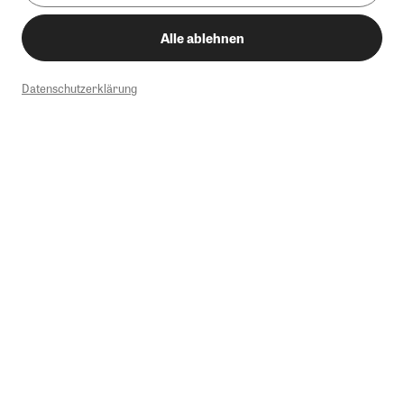
Alle ablehnen
Datenschutzerklärung
1
Mindestbestellwert von 50€. Nicht anwendbar auf Produkte, die der
Buchpreisbindung unterliegen, ZEIT-Akademie, e-Books. Keine
Barauszahlung möglich. Nicht mit weiteren Gutscheinen/Rabatten
kombinierbar.
Briefsendungen sind vom kostenlosen Rückversand ausgeschlossen.
Weitere Informationen zu Rücksendungen finden Sie hier
.
Alle Preise inkl. gesetzl. MwSt. zzgl. Versandkosten
Instagram
Pinterest