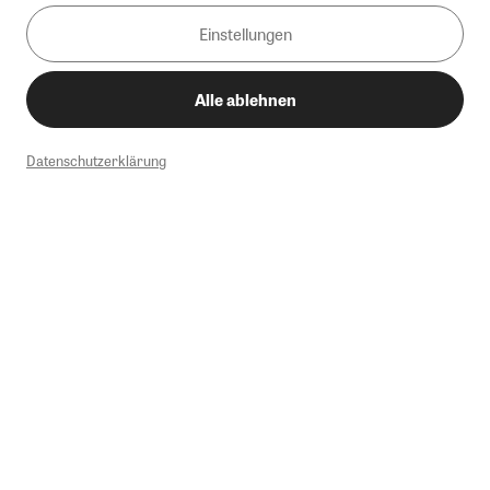
Einstellungen
Alle ablehnen
Datenschutzerklärung
1
Mindestbestellwert von 50€. Nicht anwendbar auf Produkte, die der
Buchpreisbindung unterliegen, ZEIT-Akademie, e-Books. Keine
Barauszahlung möglich. Nicht mit weiteren Gutscheinen/Rabatten
kombinierbar.
Briefsendungen sind vom kostenlosen Rückversand ausgeschlossen.
Weitere Informationen zu Rücksendungen finden Sie hier
.
Alle Preise inkl. gesetzl. MwSt. zzgl. Versandkosten