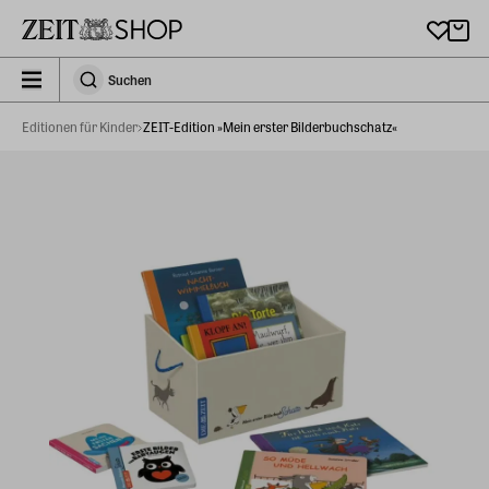
Zu Hauptinhalt springen
zeit_storefront.components.search.collapsed
Suchen
Suchen
Editionen für Kinder
ZEIT-Edition »Mein erster Bilderbuchschatz«