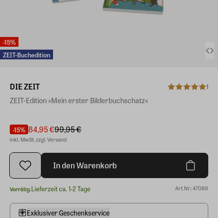
-15%
ZEIT-Buchedition
DIE ZEIT
1
ZEIT-Edition »Mein erster Bilderbuchschatz«
84,95 €
99,95 €
-15%
inkl. MwSt. zzgl. Versand
In den Warenkorb
Lieferzeit ca. 1-2 Tage
Art.Nr.: 47086
Vorrätig.
Exklusiver Geschenkservice