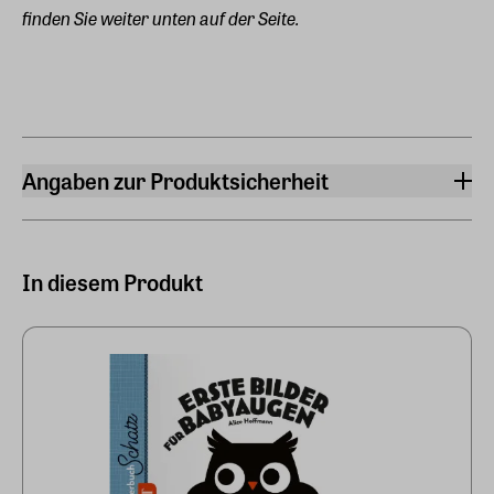
finden Sie weiter unten auf der Seite.
Angaben zur Produktsicherheit
Hersteller
Zeitverlag Gerd Bucerius GmbH & Co. KG
Buceriusstr./ Eingang Speersort 1, 20095 Hamburg
In diesem Produkt
Hersteller Land
Deutschland (EU)
E-Mail-Adresse
produktsicherheit-editionen@zeit.de