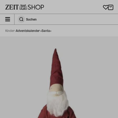
Zu Hauptinhalt springen
zeit_storefront.components.search.collapsed
Suchen
Suchen
Kinder
Adventskalender »Santa«