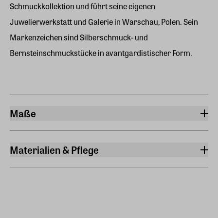
Schmuckkollektion und führt seine eigenen
Juwelierwerkstatt und Galerie in Warschau, Polen. Sein
Markenzeichen sind Silberschmuck- und
Bernsteinschmuckstücke in avantgardistischer Form.
Maße
Breite
1,40 cm
Materialien & Pflege
Gewicht
Material
0,016 kg
Silber, teils goldplattiert