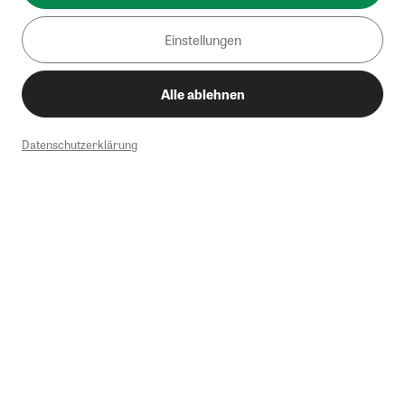
Einstellungen
Alle ablehnen
Datenschutzerklärung
1
Mindestbestellwert von 50€. Nicht anwendbar auf Produkte, die der
Buchpreisbindung unterliegen, ZEIT-Akademie, e-Books. Keine
Barauszahlung möglich. Nicht mit weiteren Gutscheinen/Rabatten
kombinierbar.
Briefsendungen sind vom kostenlosen Rückversand ausgeschlossen.
Weitere Informationen zu Rücksendungen finden Sie hier
.
Alle Preise inkl. gesetzl. MwSt. zzgl. Versandkosten