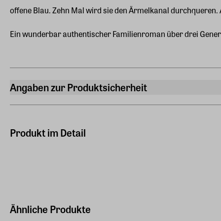
offene Blau. Zehn Mal wird sie den Ärmelkanal durchqueren. 
Ein wunderbar authentischer Familienroman über drei Genera
Angaben zur Produktsicherheit
Hersteller
Droemer Taschenbuch
Maria-Luiko-Straße 54, 80636, München
Produkt im Detail
Hersteller Land
Deutschland (EU)
E-Mail-Adresse
produktsicherheit@droemer-knaur.de
Ähnliche Produkte