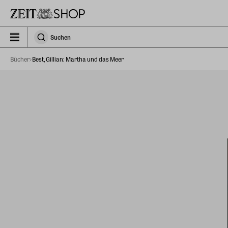
Zu Hauptinhalt springen
zeit_storefront.components.search.collapsed
Suchen
Suchen
Bücher
Best, Gillian: Martha und das Meer