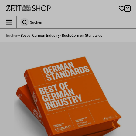
Zu Hauptinhalt springen
zeit_storefront.components.search.collapsed
Suchen
Suchen
Bücher
»Best of German Industry« Buch, German Standards