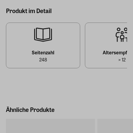
Produkt im Detail
Sprache
Deutsch
Originalsprache
Deutsch
Verlag
Seitenzahl
Altersempfeh
Prestel Verlag
248
> 12
EAN
978-3-7913-8023-0
Ähnliche Produkte