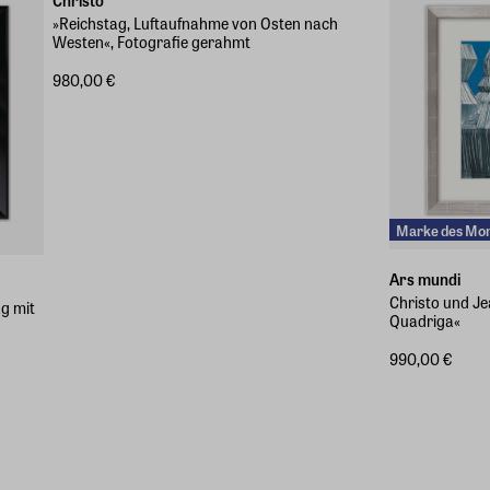
Christo
»Reichstag, Luftaufnahme von Osten nach
Westen«, Fotografie gerahmt
980,00 €
Marke des Mo
Ars mundi
Christo und Je
ag mit
Quadriga«
990,00 €
Verschiedene Größen