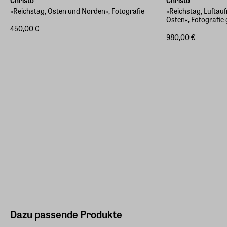
Christo
Christo
»Reichstag, Osten und Norden«, Fotografie
»Reichstag, Lufta
Osten«, Fotografie
450,00 €
980,00 €
Dazu passende Produkte
Verschiedene Größ