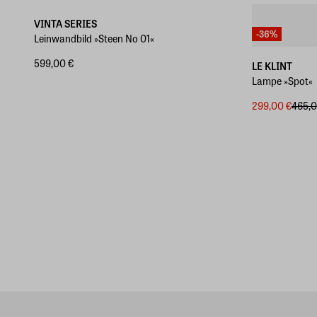
VINTA SERIES
-36%
Leinwandbild »Steen No 01«
599,00 €
LE KLINT
Lampe »Spot«
299,00 €
465,0