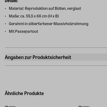
Details:
Material: Reproduktion auf Bütten, verglast
Maße: ca. 55,5 x 66 cm (H x B)
Gerahmt in silberfarbener Massivholzrahmung
Mit Passepartout
Angaben zur Produktsicherheit
Hersteller
ars mundi Edition Max Büchner GmbH
Bödekerstraße 13, 30161 Hannover
Hersteller Land
Deutschland (EU)
Ähnliche Produkte
E-Mail-Adresse
info@arsmundi.de