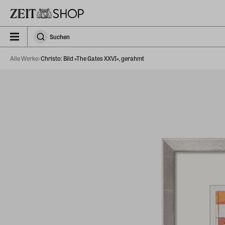
Zu Hauptinhalt springen
zeit_storefront.components.search.collapsed
Suchen
Suchen
Alle Werke
Christo: Bild »The Gates XXVI«, gerahmt