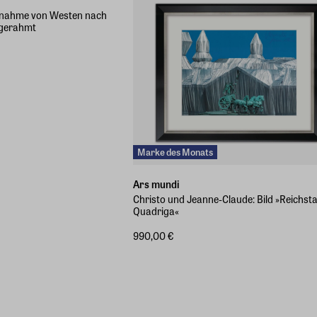
ufnahme von Westen nach
 gerahmt
Marke des Monats
Ars mundi
Christo und Jeanne-Claude: Bild »Reichst
Quadriga«
990,00 €
en
Verschiedene Größen