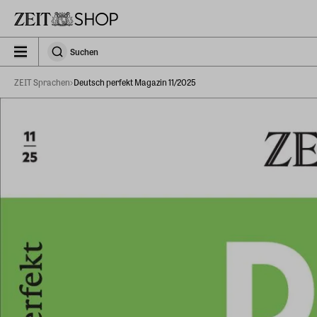
Zu Hauptinhalt springen
zeit_storefront.components.search.collapsed
Suchen
Suchen
ZEIT Sprachen
Deutsch perfekt Magazin 11/2025