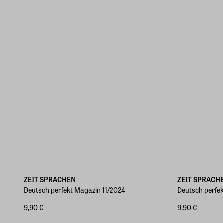
ZEIT SPRACHEN
ZEIT SPRACH
Deutsch perfekt Magazin 11/2024
Deutsch perfe
9,90 €
9,90 €