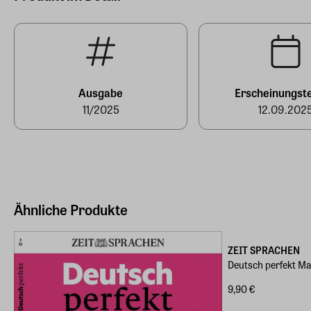
Hersteller Land
Deutschland (EU)
E-Mail-Adresse
produktsicherheit@zeit-sprachen.de
Ausgabe
Erscheinungst
11/2025
12.09.202
Ähnliche Produkte
ZEIT SPRACHEN
Deutsch perfekt M
9,90 €