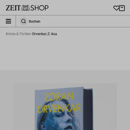
Zu Hauptinhalt springen
zeit_storefront.components.search.collapsed
Suchen
Suchen
Krimis & Thriller
Drvenkar, Z: Asa