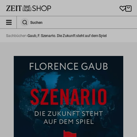
Zu Hauptinhalt springen
zeit_storefront.components.search.collapsed
Suchen
Suchen
Sachbücher
Gaub, F: Szenario. Die Zukunft steht auf dem Spiel