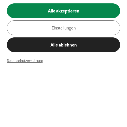
Alle akzeptieren
Einstellungen
Alle ablehnen
Datenschutzerklärung
1
Mindestbestellwert von 50€. Nicht anwendbar auf Produkte, die der
Buchpreisbindung unterliegen, ZEIT-Akademie, e-Books. Keine
Barauszahlung möglich. Nicht mit weiteren Gutscheinen/Rabatten
kombinierbar.
Briefsendungen sind vom kostenlosen Rückversand ausgeschlossen.
Weitere Informationen zu Rücksendungen finden Sie hier
.