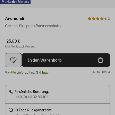
Marke des Monats
Ars mundi
2
Gerard: Skulptur »Partnerschaft«
125,00 €
inkl. MwSt. zzgl. Versand
In den Warenkorb
Lieferzeit ca. 3-4 Tage
Art.Nr.: 40934
Vorrätig.
Persönliche Beratung:
+49 (0) 40 32 80 101
30 Tage Rückgaberecht: