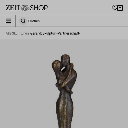
Zu Hauptinhalt springen
zeit_storefront.components.search.collapsed
Suchen
Suchen
Alle Skulpturen
Gerard: Skulptur »Partnerschaft«