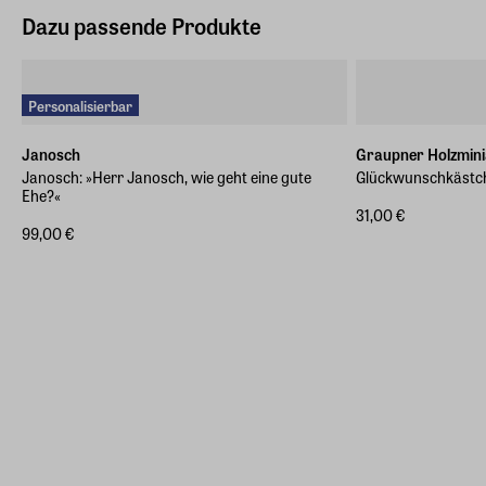
Dazu passende Produkte
Personalisierbar
Janosch
Graupner Holzmini
Janosch: »Herr Janosch, wie geht eine gute
Glückwunschkästc
Ehe?«
31,00 €
99,00 €