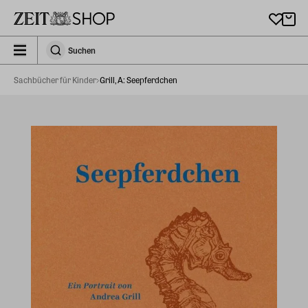
Zu Hauptinhalt springen
zeit_storefront.components.search.collapsed
Suchen
Suchen
Sachbücher für Kinder
Grill, A: Seepferdchen