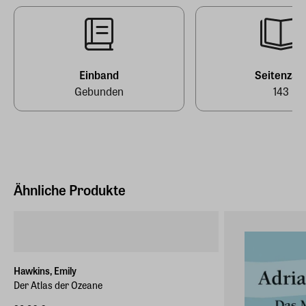
Deutschland (EU)
EAN
9783751840026
E-Mail-Adresse
vertrieb@matthes-seitz-berlin.de
Einband
Seitenzah
Gebunden
143
Ähnliche Produkte
Hawkins, Emily
Der Atlas der Ozeane