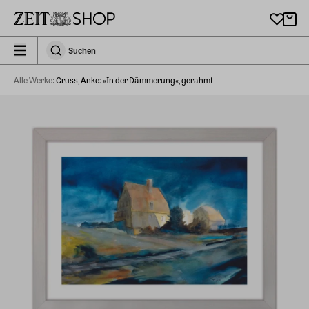
Zu Hauptinhalt springen
zeit_storefront.components.search.collapsed
Suchen
Suchen
Alle Werke
Gruss, Anke: »In der Dämmerung«, gerahmt