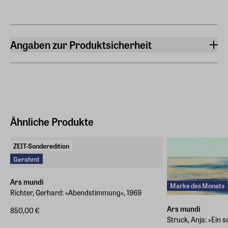
Angaben zur Produktsicherheit
Hersteller
ars mundi Edition Max Büchner GmbH
Bödekerstraße 13, 30161 Hannover
Hersteller Land
Deutschland (EU)
Ähnliche Produkte
Marke des Monats
E-Mail-Adresse
ZEIT-Sonderedition
info@arsmundi.de
Gerahmt
Ars mundi
Marke des Monats
Richter, Gerhard: »Abendstimmung«, 1969
Ars mundi
850,00 €
Struck, Anja: »Ein 