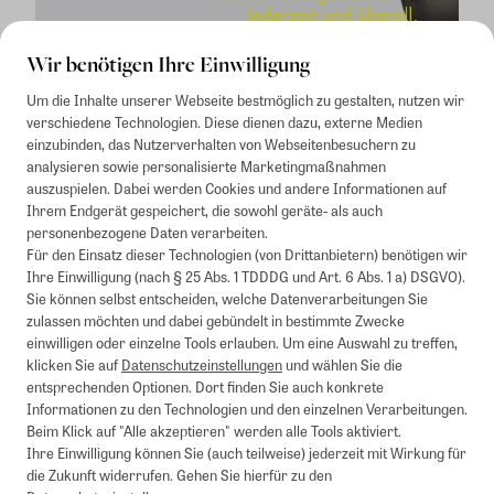
Wir benötigen Ihre Einwilligung
Um die Inhalte unserer Webseite bestmöglich zu gestalten, nutzen wir
verschiedene Technologien. Diese dienen dazu, externe Medien
einzubinden, das Nutzerverhalten von Webseitenbesuchern zu
analysieren sowie personalisierte Marketingmaßnahmen
auszuspielen. Dabei werden Cookies und andere Informationen auf
1
Mindestbestellwert von 50€. Nicht anwendbar auf Produkte, die der
Ihrem Endgerät gespeichert, die sowohl geräte- als auch
Buchpreisbindung unterliegen, ZEIT-Akademie, e-Books. Keine
personenbezogene Daten verarbeiten.
Barauszahlung möglich. Nicht mit weiteren Gutscheinen/Rabatten
Für den Einsatz dieser Technologien (von Drittanbietern) benötigen wir
kombinierbar.
Ihre Einwilligung (nach § 25 Abs. 1 TDDDG und Art. 6 Abs. 1 a) DSGVO).
Briefsendungen sind vom kostenlosen Rückversand ausgeschlossen.
Sie können selbst entscheiden, welche Datenverarbeitungen Sie
Weitere Informationen zu Rücksendungen finden Sie hier
.
zulassen möchten und dabei gebündelt in bestimmte Zwecke
Alle Preise inkl. gesetzl. MwSt. zzgl. Versandkosten
einwilligen oder einzelne Tools erlauben. Um eine Auswahl zu treffen,
klicken Sie auf
Datenschutzeinstellungen
und wählen Sie die
entsprechenden Optionen. Dort finden Sie auch konkrete
Informationen zu den Technologien und den einzelnen Verarbeitungen.
Instagram
Pinterest
Beim Klick auf "Alle akzeptieren" werden alle Tools aktiviert.
Ihre Einwilligung können Sie (auch teilweise) jederzeit mit Wirkung für
die Zukunft widerrufen. Gehen Sie hierfür zu den