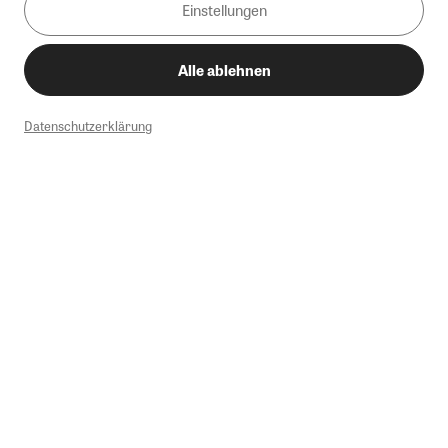
Einstellungen
Alle ablehnen
Datenschutzerklärung
1
Mindestbestellwert von 50€. Nicht anwendbar auf Produkte, die der
Buchpreisbindung unterliegen, ZEIT-Akademie, e-Books. Keine
Barauszahlung möglich. Nicht mit weiteren Gutscheinen/Rabatten
kombinierbar.
Briefsendungen sind vom kostenlosen Rückversand ausgeschlossen.
Weitere Informationen zu Rücksendungen finden Sie hier
.
Alle Preise inkl. gesetzl. MwSt. zzgl. Versandkosten