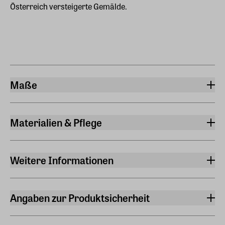
Österreich versteigerte Gemälde.
Maße
Breite
43 cm
Materialien & Pflege
Höhe
Material Leinwand
71 cm
Leinen
Weitere Informationen
Material Rahmen
Künstler:in
Holz
Gustav Klimt
Angaben zur Produktsicherheit
Echtheitszertifikat
Hersteller
Ja
ars mundi Edition Max Büchner GmbH