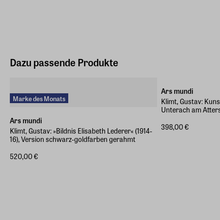
Marke des Monats
Dazu passende Produkte
Gerahmt
Ars mundi
Marke des Monats
Klimt, Gustav: Kun
Unterach am Atters
Ars mundi
398,00 €
Klimt, Gustav: »Bildnis Elisabeth Lederer« (1914-
16), Version schwarz-goldfarben gerahmt
520,00 €