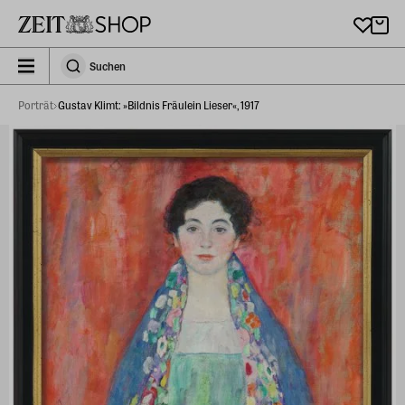
Zu Hauptinhalt springen
zeit_storefront.components.search.collapsed
Suchen
Suchen
Porträt
Gustav Klimt: »Bildnis Fräulein Lieser«, 1917