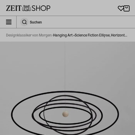
Zu Hauptinhalt springen
zeit_storefront.components.search.collapsed
Suchen
Suchen
Designklassiker von Morgen
Hanging Art »Science Fiction Ellipse, Horizontal«