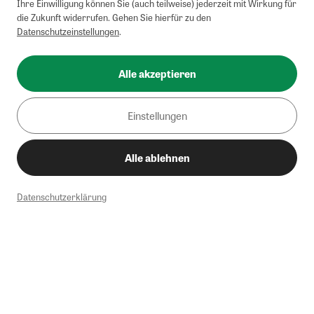
Ihre Einwilligung können Sie (auch teilweise) jederzeit mit Wirkung für
die Zukunft widerrufen. Gehen Sie hierfür zu den
Datenschutzeinstellungen
.
Alle akzeptieren
Einstellungen
Alle ablehnen
Datenschutzerklärung
1
Mindestbestellwert von 50€. Nicht anwendbar auf Produkte, die der
Buchpreisbindung unterliegen, ZEIT-Akademie, e-Books. Keine