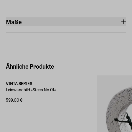
Maße
Breite
53 cm
Höhe
23 cm
Ähnliche Produkte
Gewicht
Verschiedene Größen
0,170 kg
VINTA SERIES
Leinwandbild »Steen No 01«
599,00 €