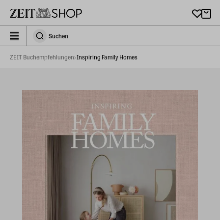
Zu Hauptinhalt springen
zeit_storefront.components.search.collapsed
Suchen
Suchen
ZEIT Buchempfehlungen
Inspiring Family Homes