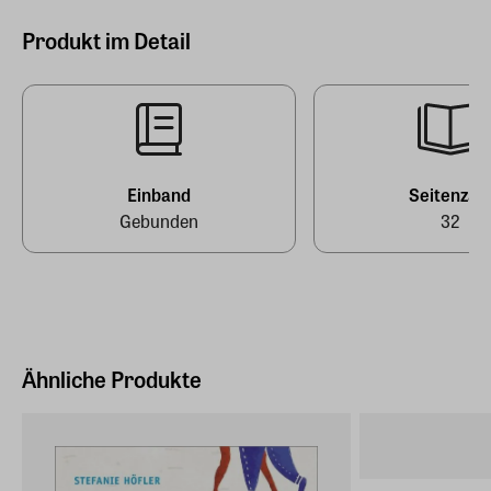
Höhe
Produkt im Detail
Originalsprache
1 cm
Englisch
Gewicht
Verlag
0,274 kg
Knesebeck Von Dem GmbH
EAN
Einband
Seitenzah
9783957286437
Gebunden
32
Ähnliche Produkte