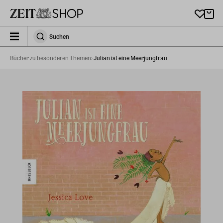
Zu Hauptinhalt springen
zeit_storefront.components.search.collapsed
Suchen
Suchen
Bücher zu besonderen Themen
Julian ist eine Meerjungfrau