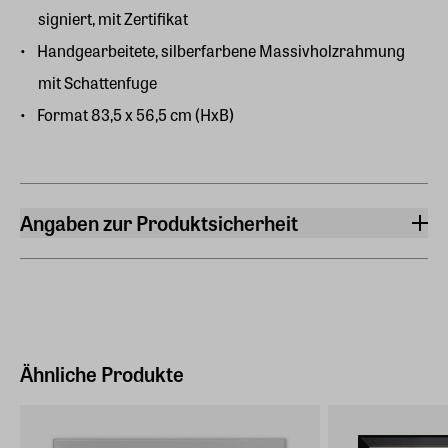
signiert, mit Zertifikat
Handgearbeitete, silberfarbene Massivholzrahmung
mit Schattenfuge
Format 83,5 x 56,5 cm (HxB)
Angaben zur Produktsicherheit
Hersteller
ars mundi Edition Max Büchner GmbH
Bödekerstraße 13, 30161 Hannover
Hersteller Land
Deutschland (EU)
Ähnliche Produkte
E-Mail-Adresse
info@arsmundi.de