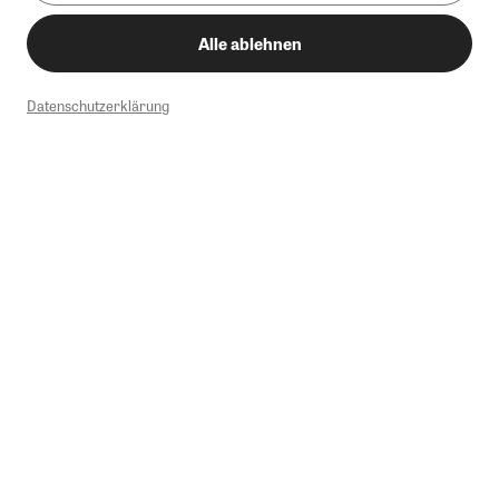
Alle ablehnen
Datenschutzerklärung
1
Mindestbestellwert von 50€. Nicht anwendbar auf Produkte, die der
Buchpreisbindung unterliegen, ZEIT-Akademie, e-Books. Keine
Barauszahlung möglich. Nicht mit weiteren Gutscheinen/Rabatten
kombinierbar.
Briefsendungen sind vom kostenlosen Rückversand ausgeschlossen.
Weitere Informationen zu Rücksendungen finden Sie hier
.
Alle Preise inkl. gesetzl. MwSt. zzgl. Versandkosten
Instagram
Pinterest