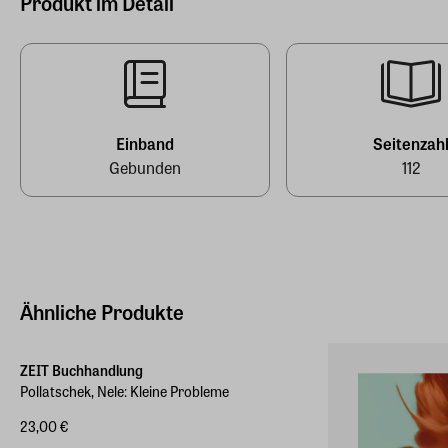
Produkt im Detail
0,228 kg
Steidl GmbH & Co.OHG
Hersteller Land
Deutschland (EU)
EAN
9783969990650
E-Mail-Adresse
mail@steidl.de
Einband
Seitenzah
Gebunden
112
Ähnliche Produkte
ZEIT Buchhandlung
Pollatschek, Nele: Kleine Probleme
23,00 €