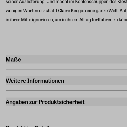
seiner Auslieferung. Und macht im Kohlenschuppen des Klosters
wenigen Worten erschafft Claire Keegan eine ganze Welt. Au
in ihrer Mitte ignorieren, um in ihrem Alltag fortfahren zu kön
Maße
Breite
12,60 cm
Weitere Informationen
Länge
Sprache
21,10 cm
Deutsch
Angaben zur Produktsicherheit
Höhe
Übersetzt von
Hersteller
1,50 cm
Oeser, Hans-Christian
Steidl GmbH & Co.OHG
Gewicht
Düstere Straße 4, 37073, Göttingen
Verlag