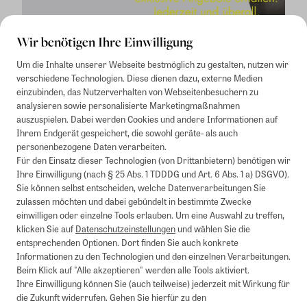
Wir benötigen Ihre Einwilligung
Um die Inhalte unserer Webseite bestmöglich zu gestalten, nutzen wir
verschiedene Technologien. Diese dienen dazu, externe Medien
einzubinden, das Nutzerverhalten von Webseitenbesuchern zu
analysieren sowie personalisierte Marketingmaßnahmen
auszuspielen. Dabei werden Cookies und andere Informationen auf
1
Mindestbestellwert von 50€. Nicht anwendbar auf Produkte, die der
Ihrem Endgerät gespeichert, die sowohl geräte- als auch
Buchpreisbindung unterliegen, ZEIT-Akademie, e-Books. Keine
personenbezogene Daten verarbeiten.
Barauszahlung möglich. Nicht mit weiteren Gutscheinen/Rabatten
Für den Einsatz dieser Technologien (von Drittanbietern) benötigen wir
kombinierbar.
Ihre Einwilligung (nach § 25 Abs. 1 TDDDG und Art. 6 Abs. 1 a) DSGVO).
Briefsendungen sind vom kostenlosen Rückversand ausgeschlossen.
Sie können selbst entscheiden, welche Datenverarbeitungen Sie
Weitere Informationen zu Rücksendungen finden Sie hier
.
zulassen möchten und dabei gebündelt in bestimmte Zwecke
Alle Preise inkl. gesetzl. MwSt. zzgl. Versandkosten
einwilligen oder einzelne Tools erlauben. Um eine Auswahl zu treffen,
klicken Sie auf
Datenschutzeinstellungen
und wählen Sie die
entsprechenden Optionen. Dort finden Sie auch konkrete
Informationen zu den Technologien und den einzelnen Verarbeitungen.
Instagram
Pinterest
Beim Klick auf "Alle akzeptieren" werden alle Tools aktiviert.
Ihre Einwilligung können Sie (auch teilweise) jederzeit mit Wirkung für
die Zukunft widerrufen. Gehen Sie hierfür zu den