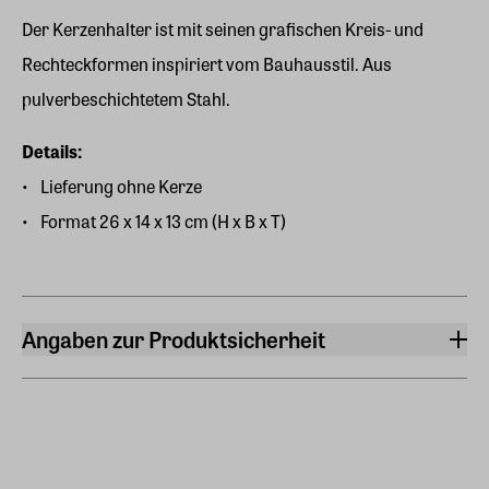
Der Kerzenhalter ist mit seinen grafischen Kreis- und
Rechteckformen inspiriert vom Bauhausstil. Aus
pulverbeschichtetem Stahl.
Details:
Lieferung ohne Kerze
Format 26 x 14 x 13 cm (H x B x T)
Angaben zur Produktsicherheit
Hersteller
ars mundi Edition Max Büchner GmbH
Bödekerstraße 13, 30161 Hannover
Hersteller Land