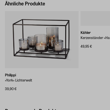
Deutschland (EU)
Ähnliche Produkte
E-Mail-Adresse
info@arsmundi.de
Kähler
Kerzenständer »H
49,95 €
Philippi
»York« Lichterwelt
39,90 €