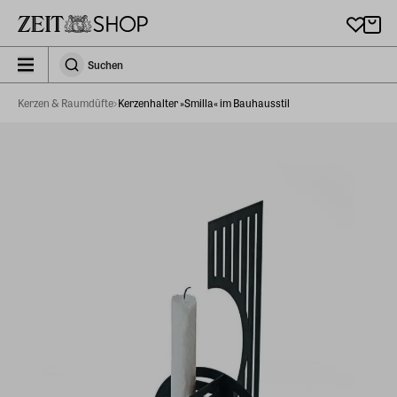
Zu Hauptinhalt springen
zeit_storefront.components.search.collapsed
Suchen
Suchen
Kerzen & Raumdüfte
Kerzenhalter »Smilla« im Bauhausstil