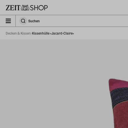
Zu Hauptinhalt springen
zeit_storefront.components.search.collapsed
Suchen
Suchen
Decken & Kissen
Kissenhülle »Jacard-Claire«