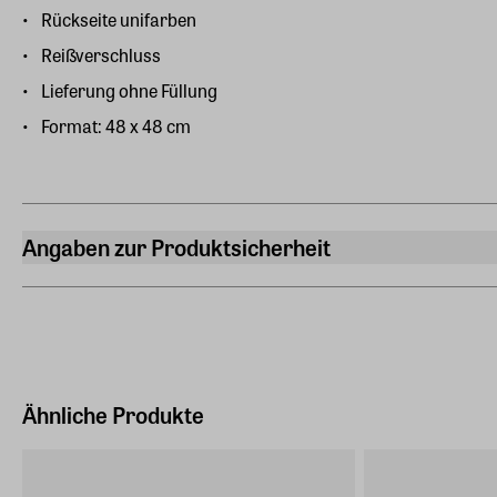
Rückseite unifarben
Reißverschluss
Lieferung ohne Füllung
Format: 48 x 48 cm
Angaben zur Produktsicherheit
Hersteller
ars mundi Edition Max Büchner GmbH
Bödekerstraße 13, 30161 Hannover
Hersteller Land
Deutschland (EU)
Ähnliche Produkte
E-Mail-Adresse
info@arsmundi.de