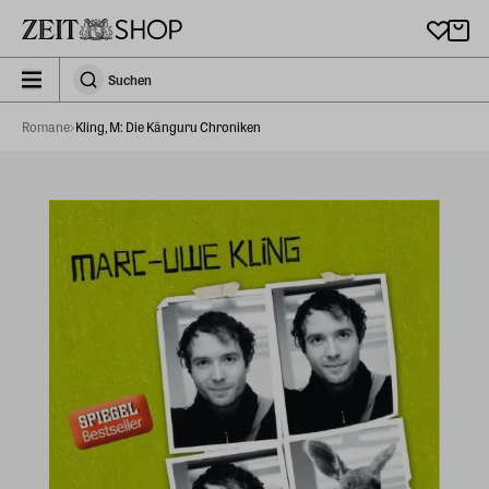
Zu Hauptinhalt springen
zeit_storefront.components.search.collapsed
Suchen
Suchen
Romane
Kling, M: Die Känguru Chroniken