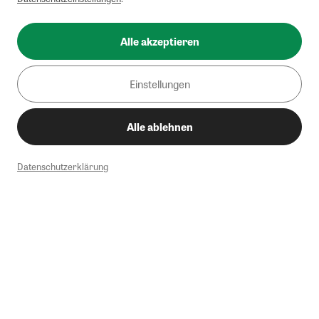
Alle akzeptieren
Einstellungen
Alle ablehnen
Datenschutzerklärung
1
Mindestbestellwert von 50€. Nicht anwendbar auf Produkte, die der
Buchpreisbindung unterliegen, ZEIT-Akademie, e-Books. Keine
Barauszahlung möglich. Nicht mit weiteren Gutscheinen/Rabatten
kombinierbar.
Briefsendungen sind vom kostenlosen Rückversand ausgeschlossen.