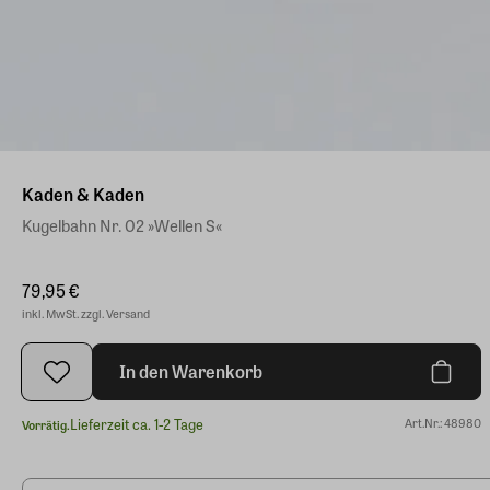
Kaden & Kaden
Kugelbahn Nr. 02 »Wellen S«
79,95 €
inkl. MwSt. zzgl. Versand
In den Warenkorb
Lieferzeit ca. 1-2 Tage
Art.Nr.: 48980
Vorrätig.