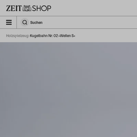
Zu Hauptinhalt springen
zeit_storefront.components.search.collapsed
Suchen
Suchen
Holzspielzeug
Kugelbahn Nr. 02 »Wellen S«