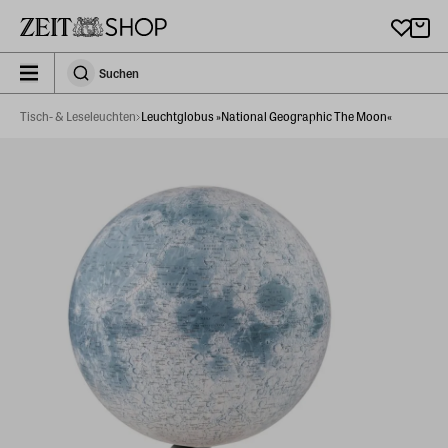
Zu Hauptinhalt springen
zeit_storefront.components.search.collapsed
Suchen
Suchen
Tisch- & Leseleuchten
Leuchtglobus »National Geographic The Moon«