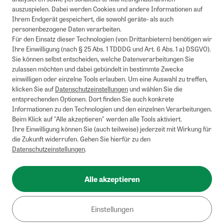
auszuspielen. Dabei werden Cookies und andere Informationen auf
1
Mindestbestellwert von 50€. Nicht anwendbar auf Produkte, die der
Ihrem Endgerät gespeichert, die sowohl geräte- als auch
Buchpreisbindung unterliegen, ZEIT-Akademie, e-Books. Keine
personenbezogene Daten verarbeiten.
Barauszahlung möglich. Nicht mit weiteren Gutscheinen/Rabatten
Für den Einsatz dieser Technologien (von Drittanbietern) benötigen wir
kombinierbar.
Ihre Einwilligung (nach § 25 Abs. 1 TDDDG und Art. 6 Abs. 1 a) DSGVO).
Briefsendungen sind vom kostenlosen Rückversand ausgeschlossen.
Sie können selbst entscheiden, welche Datenverarbeitungen Sie
Weitere Informationen zu Rücksendungen finden Sie hier
.
zulassen möchten und dabei gebündelt in bestimmte Zwecke
Alle Preise inkl. gesetzl. MwSt. zzgl. Versandkosten
einwilligen oder einzelne Tools erlauben. Um eine Auswahl zu treffen,
klicken Sie auf
Datenschutzeinstellungen
und wählen Sie die
entsprechenden Optionen. Dort finden Sie auch konkrete
Informationen zu den Technologien und den einzelnen Verarbeitungen.
Instagram
Pinterest
Beim Klick auf "Alle akzeptieren" werden alle Tools aktiviert.
Ihre Einwilligung können Sie (auch teilweise) jederzeit mit Wirkung für
die Zukunft widerrufen. Gehen Sie hierfür zu den
Datenschutzeinstellungen
.
Impressum
AGB
Alle akzeptieren
Datenschutz
Widerrufsbelehrung
Einstellungen