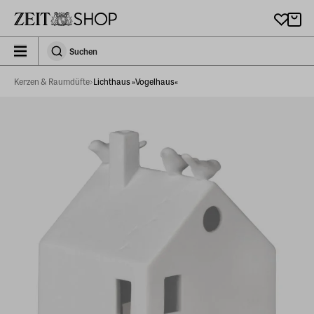
Zu Hauptinhalt springen
zeit_storefront.components.search.collapsed
Suchen
Suchen
Kerzen & Raumdüfte
Lichthaus »Vogelhaus«