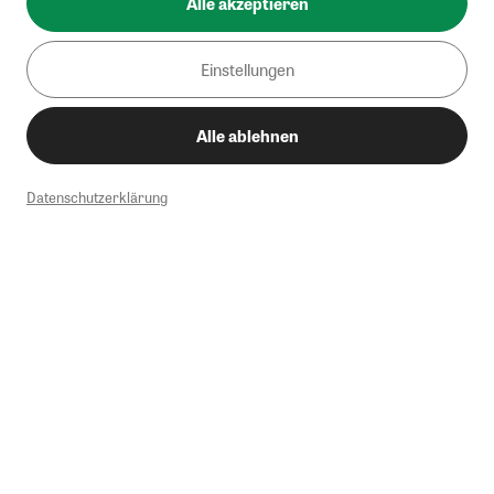
Alle akzeptieren
Einstellungen
Alle ablehnen
Datenschutzerklärung
1
Mindestbestellwert von 50€. Nicht anwendbar auf Produkte, die der
Buchpreisbindung unterliegen, ZEIT-Akademie, e-Books. Keine
Barauszahlung möglich. Nicht mit weiteren Gutscheinen/Rabatten
kombinierbar.
Briefsendungen sind vom kostenlosen Rückversand ausgeschlossen.
Weitere Informationen zu Rücksendungen finden Sie hier
.
Alle Preise inkl. gesetzl. MwSt. zzgl. Versandkosten