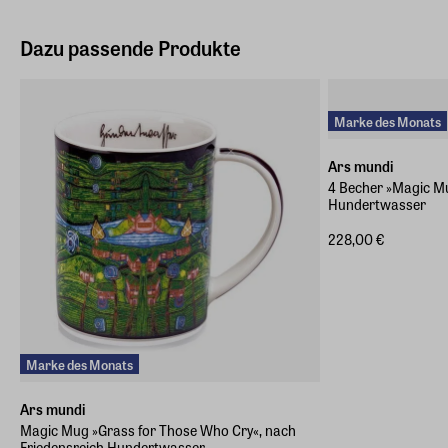
Dazu passende Produkte
Marke des Monats
Ars mundi
4 Becher »Magic M
Hundertwasser
228,00 €
Marke des Monats
Ars mundi
Magic Mug »Grass for Those Who Cry«, nach
Friedensreich Hundertwasser