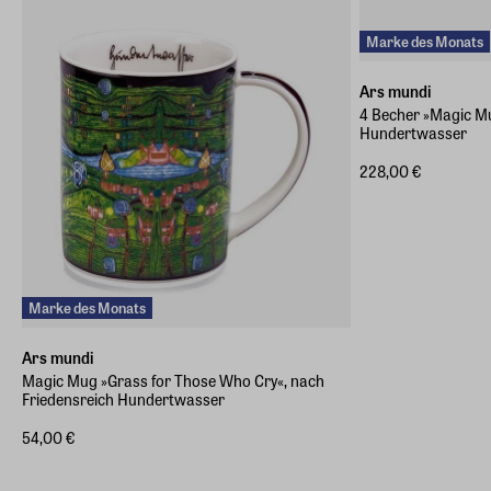
info@arsmundi.de
Marke des Monats
Ars mundi
4 Becher »Magic M
Hundertwasser
228,00 €
Marke des Monats
Ars mundi
Magic Mug »Grass for Those Who Cry«, nach
Friedensreich Hundertwasser
54,00 €