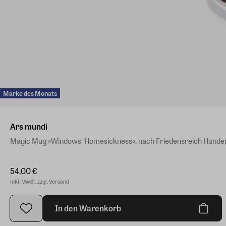
Marke des Monats
Ars mundi
Magic Mug »Windows' Homesickness«, nach Friedensreich Hunde
54,00 €
inkl. MwSt. zzgl. Versand
In den Warenkorb