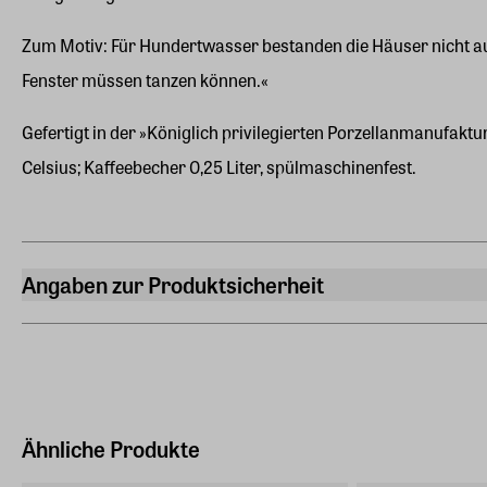
Zum Motiv: Für Hundertwasser bestanden die Häuser nicht aus 
Fenster müssen tanzen können.«
Gefertigt in der »Königlich privilegierten Porzellanmanufak
Celsius; Kaffeebecher 0,25 Liter, spülmaschinenfest.
Angaben zur Produktsicherheit
Hersteller
ars mundi Edition Max Büchner GmbH
Bödekerstraße 13, 30161 Hannover
Hersteller Land
Deutschland (EU)
Ähnliche Produkte
E-Mail-Adresse