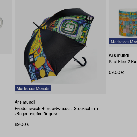
Marke des Mo
Ars mundi
Paul Klee: 2 K
69,00 €
Marke des Monats
Ars mundi
Friedensreich Hundertwasser: ​ Stockschirm
»Regentropfenfänger«
89,00 €