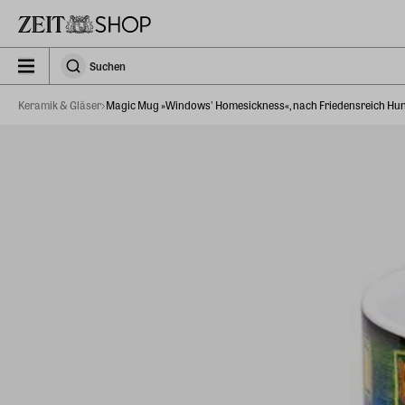
Zu Hauptinhalt springen
zeit_storefront.components.search.collapsed
Suchen
Suchen
Keramik & Gläser
Magic Mug »Windows' Homesickness«, nach Friedensreich Hu