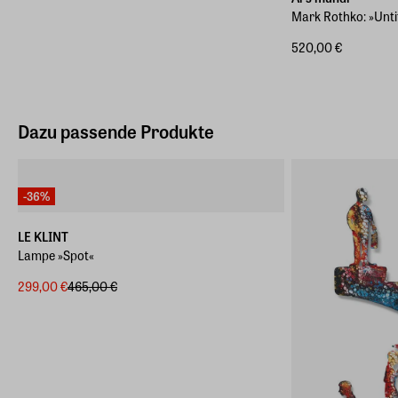
Mark Rothko: »Untit
520,00 €
Dazu passende Produkte
-36%
LE KLINT
Lampe »Spot«
299,00 €
465,00 €