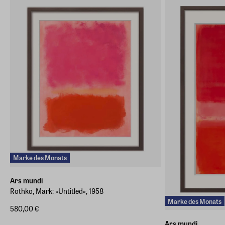
info@arsmundi.de
Marke des Monats
Ars mundi
Rothko, Mark: »Untitled«, 1958
Marke des Monats
580,00 €
Ars mundi