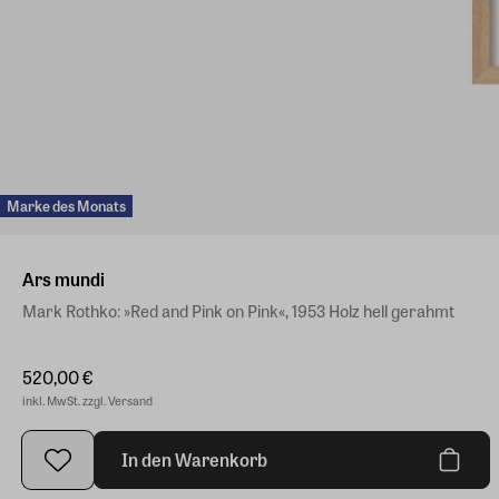
Marke des Monats
Ars mundi
Mark Rothko: »Red and Pink on Pink«, 1953 Holz hell gerahmt
520,00 €
inkl. MwSt. zzgl. Versand
In den Warenkorb