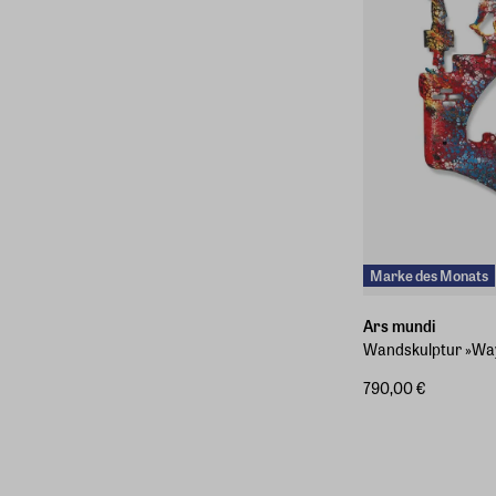
Marke des Monats
Ars mundi
Wandskulptur »Way o
790,00 €