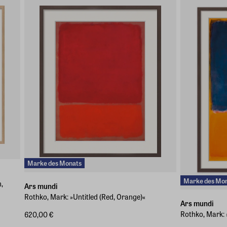
Marke des Monats
Marke des Mo
,
Ars mundi
Rothko, Mark: »Untitled (Red, Orange)«
Ars mundi
Rothko, Mark: 
620,00 €