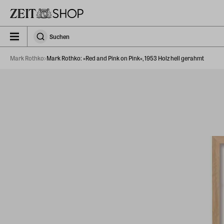
Zu Hauptinhalt springen
zeit_storefront.components.search.collapsed
Suchen
Suchen
Mark Rothko
Mark Rothko: »Red and Pink on Pink«, 1953 Holz hell gerahmt