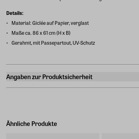
Details:
Material: Giclée auf Papier, verglast
Maße ca. 86 x 61 cm (H x B)
Gerahmt, mit Passepartout, UV-Schutz
Angaben zur Produktsicherheit
Hersteller
ars mundi Edition Max Büchner GmbH
Bödekerstraße 13, 30161 Hannover
Hersteller Land
Deutschland (EU)
Ähnliche Produkte
E-Mail-Adresse