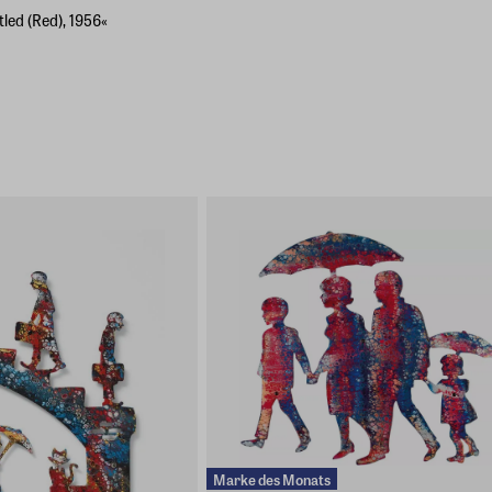
led (Red), 1956«
Marke des Monats