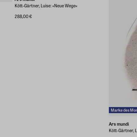
Kött-Gärtner, Luise: »Neue Wege«
288,00 €
Marke des Mo
Ars mundi
Kött-Gärtner, Lu