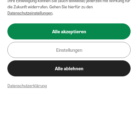
Ihre Einwilligung können Sie (auch teilweise) jederzeit mit Wirkung für
die Zukunft widerrufen. Gehen Sie hierfür zu den
Datenschutzeinstellungen
.
Alle akzeptieren
Einstellungen
Alle ablehnen
Datenschutzerklärung
1
Mindestbestellwert von 50€. Nicht anwendbar auf Produkte, die der
Buchpreisbindung unterliegen, ZEIT-Akademie, e-Books. Keine