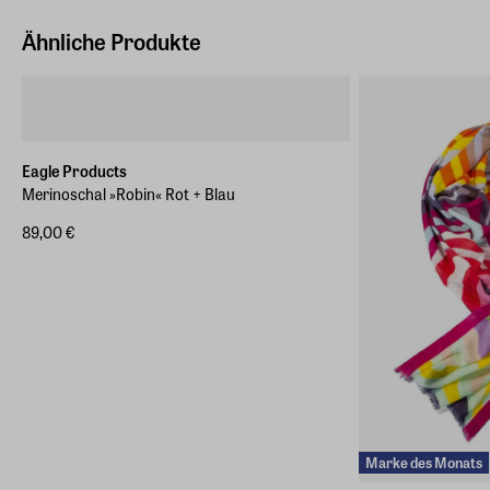
Hersteller Land
sonst einlaufen oder verfilzen kann.
Deutschland (EU)
Ähnliche Produkte
Waschhinweise
E-Mail-Adresse
Chemische Reinigung
info@eagle-products.de
Eagle Products
Merinoschal »Robin« Rot + Blau
89,00 €
Marke des Monats