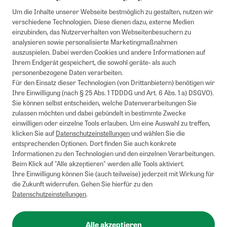
Um die Inhalte unserer Webseite bestmöglich zu gestalten, nutzen wir
verschiedene Technologien. Diese dienen dazu, externe Medien
einzubinden, das Nutzerverhalten von Webseitenbesuchern zu
analysieren sowie personalisierte Marketingmaßnahmen
auszuspielen. Dabei werden Cookies und andere Informationen auf
1
Mindestbestellwert von 50€. Nicht anwendbar auf Produkte, die der
Ihrem Endgerät gespeichert, die sowohl geräte- als auch
Buchpreisbindung unterliegen, ZEIT-Akademie, e-Books. Keine
personenbezogene Daten verarbeiten.
Barauszahlung möglich. Nicht mit weiteren Gutscheinen/Rabatten
Für den Einsatz dieser Technologien (von Drittanbietern) benötigen wir
kombinierbar.
Ihre Einwilligung (nach § 25 Abs. 1 TDDDG und Art. 6 Abs. 1 a) DSGVO).
Briefsendungen sind vom kostenlosen Rückversand ausgeschlossen.
Sie können selbst entscheiden, welche Datenverarbeitungen Sie
Weitere Informationen zu Rücksendungen finden Sie hier
.
zulassen möchten und dabei gebündelt in bestimmte Zwecke
Alle Preise inkl. gesetzl. MwSt. zzgl. Versandkosten
einwilligen oder einzelne Tools erlauben. Um eine Auswahl zu treffen,
klicken Sie auf
Datenschutzeinstellungen
und wählen Sie die
entsprechenden Optionen. Dort finden Sie auch konkrete
Informationen zu den Technologien und den einzelnen Verarbeitungen.
Instagram
Pinterest
Beim Klick auf "Alle akzeptieren" werden alle Tools aktiviert.
Ihre Einwilligung können Sie (auch teilweise) jederzeit mit Wirkung für
die Zukunft widerrufen. Gehen Sie hierfür zu den
Datenschutzeinstellungen
.
Impressum
AGB
Alle akzeptieren