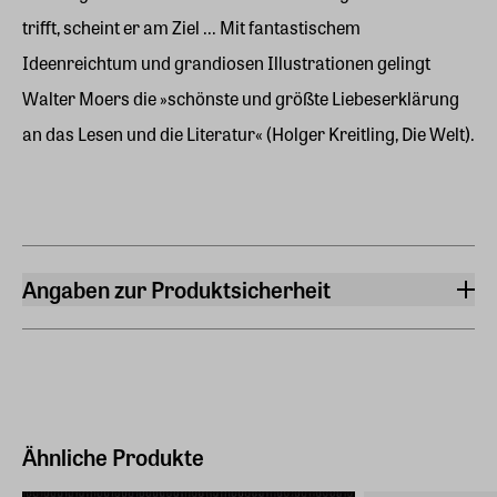
trifft, scheint er am Ziel ... Mit fantastischem
Ideenreichtum und grandiosen Illustrationen gelingt
Walter Moers die »schönste und größte Liebeserklärung
an das Lesen und die Literatur« (Holger Kreitling, Die Welt).
Angaben zur Produktsicherheit
Hersteller
Penguin Verlag
Neumarkter Straße 28, 81673, München
Hersteller Land
Deutschland (EU)
Ähnliche Produkte
E-Mail-Adresse