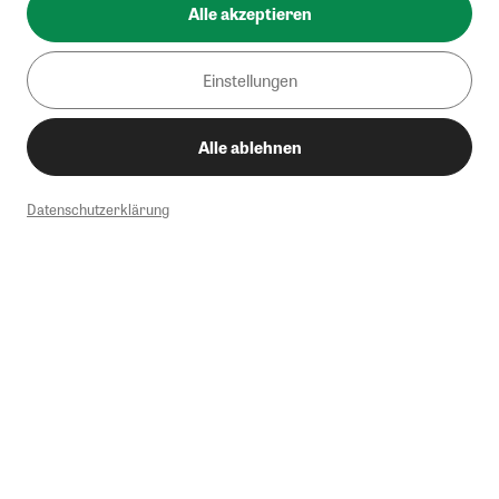
Alle akzeptieren
Einstellungen
Alle ablehnen
Datenschutzerklärung
1
Mindestbestellwert von 50€. Nicht anwendbar auf Produkte, die der
Buchpreisbindung unterliegen, ZEIT-Akademie, e-Books. Keine
Barauszahlung möglich. Nicht mit weiteren Gutscheinen/Rabatten
kombinierbar.
Briefsendungen sind vom kostenlosen Rückversand ausgeschlossen.
Weitere Informationen zu Rücksendungen finden Sie hier
.
Alle Preise inkl. gesetzl. MwSt. zzgl. Versandkosten