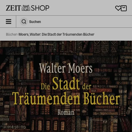
Zu Hauptinhalt springen
zeit_storefront.components.search.collapsed
Suchen
Suchen
Bücher
Moers, Walter: Die Stadt der Träumenden Bücher