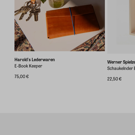
Harold's Lederwaren
Werner Spielz
E-Book Keeper
Schaukelnder 
75,00 €
22,50 €