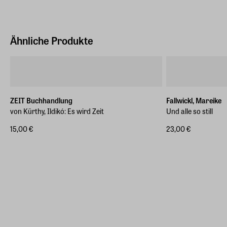
Neumarkter Straße 28, 81673, München
Hersteller Land
Deutschland (EU)
Ähnliche Produkte
E-Mail-Adresse
produktsicherheit@penguinrandomhouse.de
ZEIT Buchhandlung
Fallwickl, Mareike
von Kürthy, Ildikó: Es wird Zeit
Und alle so still
15,00 €
23,00 €