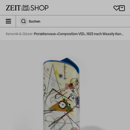
Zu Hauptinhalt springen
zeit_storefront.components.search.collapsed
Suchen
Suchen
Keramik & Gläser
Porzellanvase »Composition VIII«, 1923 nach Wassily Kandinsky