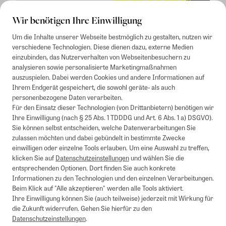
Wir benötigen Ihre Einwilligung
Um die Inhalte unserer Webseite bestmöglich zu gestalten, nutzen wir
verschiedene Technologien. Diese dienen dazu, externe Medien
einzubinden, das Nutzerverhalten von Webseitenbesuchern zu
analysieren sowie personalisierte Marketingmaßnahmen
auszuspielen. Dabei werden Cookies und andere Informationen auf
1
Mindestbestellwert von 50€. Nicht anwendbar auf Produkte, die der
Ihrem Endgerät gespeichert, die sowohl geräte- als auch
Buchpreisbindung unterliegen, ZEIT-Akademie, e-Books. Keine
personenbezogene Daten verarbeiten.
Barauszahlung möglich. Nicht mit weiteren Gutscheinen/Rabatten
Für den Einsatz dieser Technologien (von Drittanbietern) benötigen wir
kombinierbar.
Ihre Einwilligung (nach § 25 Abs. 1 TDDDG und Art. 6 Abs. 1 a) DSGVO).
Briefsendungen sind vom kostenlosen Rückversand ausgeschlossen.
Sie können selbst entscheiden, welche Datenverarbeitungen Sie
Weitere Informationen zu Rücksendungen finden Sie hier
.
zulassen möchten und dabei gebündelt in bestimmte Zwecke
Alle Preise inkl. gesetzl. MwSt. zzgl. Versandkosten
einwilligen oder einzelne Tools erlauben. Um eine Auswahl zu treffen,
klicken Sie auf
Datenschutzeinstellungen
und wählen Sie die
entsprechenden Optionen. Dort finden Sie auch konkrete
Informationen zu den Technologien und den einzelnen Verarbeitungen.
Instagram
Pinterest
Beim Klick auf "Alle akzeptieren" werden alle Tools aktiviert.
Ihre Einwilligung können Sie (auch teilweise) jederzeit mit Wirkung für
die Zukunft widerrufen. Gehen Sie hierfür zu den
Datenschutzeinstellungen
.
Impressum