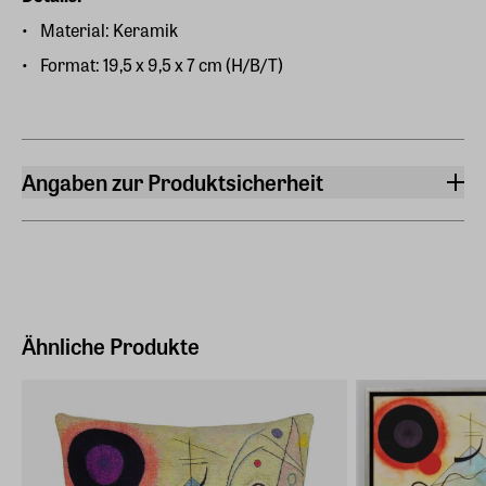
Material: Keramik
Format: 19,5 x 9,5 x 7 cm (H/B/T)
Angaben zur Produktsicherheit
Hersteller
ars mundi Edition Max Büchner GmbH
Bödekerstraße 13, 30161 Hannover
Hersteller Land
Deutschland (EU)
Ähnliche Produkte
E-Mail-Adresse
info@arsmundi.de