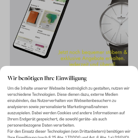
Wir benötigen Ihre Einwilligung
Um die Inhalte unserer Webseite bestmöglich zu gestalten, nutzen wir
verschiedene Technologien. Diese dienen dazu, externe Medien
einzubinden, das Nutzerverhalten von Webseitenbesuchern zu
analysieren sowie personalisierte Marketingmaßnahmen
auszuspielen. Dabei werden Cookies und andere Informationen auf
1
Mindestbestellwert von 50€. Nicht anwendbar auf Produkte, die der
Ihrem Endgerät gespeichert, die sowohl geräte- als auch
Buchpreisbindung unterliegen, ZEIT-Akademie, e-Books. Keine
personenbezogene Daten verarbeiten.
Barauszahlung möglich. Nicht mit weiteren Gutscheinen/Rabatten
Für den Einsatz dieser Technologien (von Drittanbietern) benötigen wir
kombinierbar.
Ihre Einwilligung (nach § 25 Abs. 1 TDDDG und Art. 6 Abs. 1 a) DSGVO).