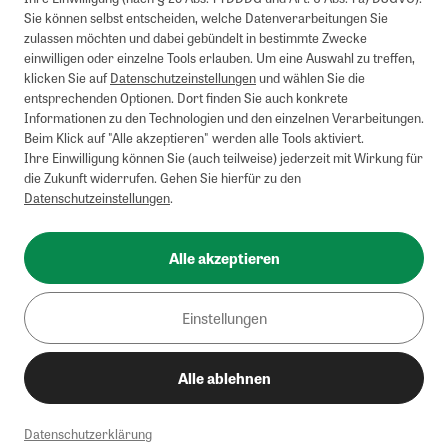
Briefsendungen sind vom kostenlosen Rückversand ausgeschlossen.
Sie können selbst entscheiden, welche Datenverarbeitungen Sie
Weitere Informationen zu Rücksendungen finden Sie hier
.
zulassen möchten und dabei gebündelt in bestimmte Zwecke
Alle Preise inkl. gesetzl. MwSt. zzgl. Versandkosten
einwilligen oder einzelne Tools erlauben. Um eine Auswahl zu treffen,
klicken Sie auf
Datenschutzeinstellungen
und wählen Sie die
entsprechenden Optionen. Dort finden Sie auch konkrete
Informationen zu den Technologien und den einzelnen Verarbeitungen.
Instagram
Pinterest
Beim Klick auf "Alle akzeptieren" werden alle Tools aktiviert.
Ihre Einwilligung können Sie (auch teilweise) jederzeit mit Wirkung für
die Zukunft widerrufen. Gehen Sie hierfür zu den
Datenschutzeinstellungen
.
Impressum
AGB
Alle akzeptieren
Datenschutz
Widerrufsbelehrung
Einstellungen
Barrierefreiheit
Alle ablehnen
Cookies/Tracking
Datenschutzerklärung
© 2002-2026 - Zeitverlag Gerd Bucerius GmbH & Co. KG