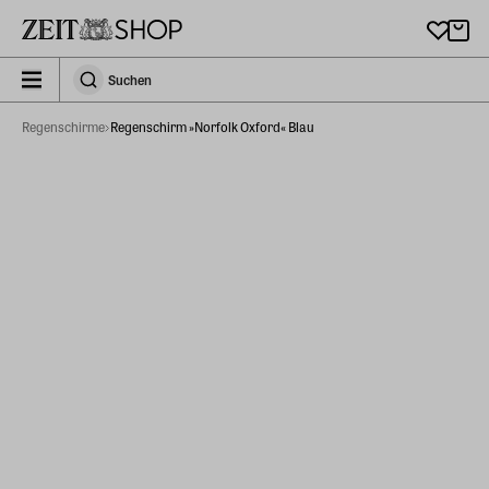
Zu Hauptinhalt springen
zeit_storefront.components.search.collapsed
Suchen
Suchen
Regenschirme
Regenschirm »Norfolk Oxford« Blau