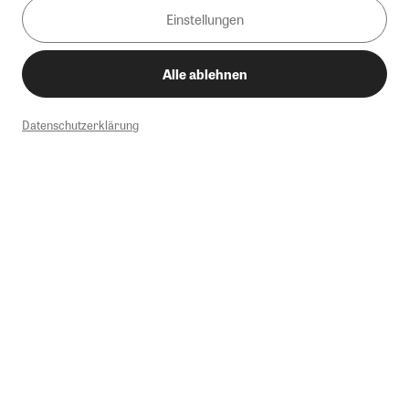
Einstellungen
Alle ablehnen
Datenschutzerklärung
1
Mindestbestellwert von 50€. Nicht anwendbar auf Produkte, die der
Buchpreisbindung unterliegen, ZEIT-Akademie, e-Books. Keine
Barauszahlung möglich. Nicht mit weiteren Gutscheinen/Rabatten
kombinierbar.
Briefsendungen sind vom kostenlosen Rückversand ausgeschlossen.
Weitere Informationen zu Rücksendungen finden Sie hier
.
Alle Preise inkl. gesetzl. MwSt. zzgl. Versandkosten