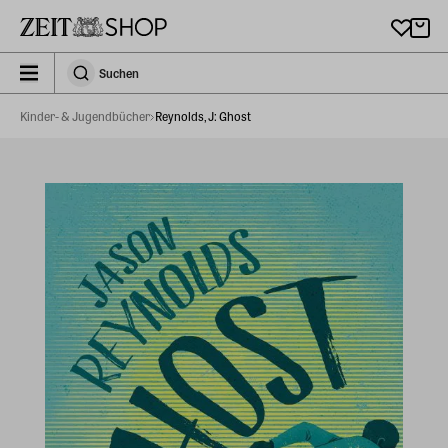
Zu Hauptinhalt springen
zeit_storefront.components.search.collapsed
Suchen
Suchen
Kinder- & Jugendbücher
Reynolds, J: Ghost