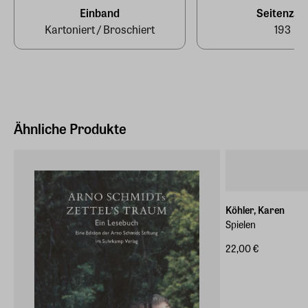
dtv Verlagsgesellschaft
Einband
Seitenzah
Kartoniert / Broschiert
193
EAN
9783423627443
Ähnliche Produkte
Köhler, Karen
Spielen
22,00 €