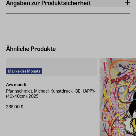
Angaben zur Produktsicherheit
Höhe
Hersteller
80 cm
ars mundi Edition Max Büchner GmbH
Bödekerstraße 13, 30161 Hannover
Hersteller Land
Deutschland (EU)
Ähnliche Produkte
E-Mail-Adresse
info@arsmundi.de
Marke des Monats
Ars mundi
Pfannschmidt, Michael: Kunstdruck »BE HAPPY«
(40x40cm), 2025
288,00 €