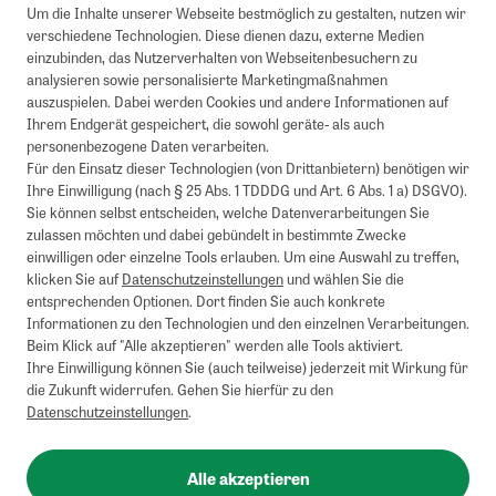
Um die Inhalte unserer Webseite bestmöglich zu gestalten, nutzen wir
verschiedene Technologien. Diese dienen dazu, externe Medien
einzubinden, das Nutzerverhalten von Webseitenbesuchern zu
analysieren sowie personalisierte Marketingmaßnahmen
auszuspielen. Dabei werden Cookies und andere Informationen auf
1
Mindestbestellwert von 50€. Nicht anwendbar auf Produkte, die der
Ihrem Endgerät gespeichert, die sowohl geräte- als auch
Buchpreisbindung unterliegen, ZEIT-Akademie, e-Books. Keine
personenbezogene Daten verarbeiten.
Barauszahlung möglich. Nicht mit weiteren Gutscheinen/Rabatten
Für den Einsatz dieser Technologien (von Drittanbietern) benötigen wir
kombinierbar.
Ihre Einwilligung (nach § 25 Abs. 1 TDDDG und Art. 6 Abs. 1 a) DSGVO).
Briefsendungen sind vom kostenlosen Rückversand ausgeschlossen.
Sie können selbst entscheiden, welche Datenverarbeitungen Sie
Weitere Informationen zu Rücksendungen finden Sie hier
.
zulassen möchten und dabei gebündelt in bestimmte Zwecke
Alle Preise inkl. gesetzl. MwSt. zzgl. Versandkosten
einwilligen oder einzelne Tools erlauben. Um eine Auswahl zu treffen,
klicken Sie auf
Datenschutzeinstellungen
und wählen Sie die
entsprechenden Optionen. Dort finden Sie auch konkrete
Informationen zu den Technologien und den einzelnen Verarbeitungen.
Instagram
Pinterest
Beim Klick auf "Alle akzeptieren" werden alle Tools aktiviert.
Ihre Einwilligung können Sie (auch teilweise) jederzeit mit Wirkung für
die Zukunft widerrufen. Gehen Sie hierfür zu den
Datenschutzeinstellungen
.
Impressum
AGB
Alle akzeptieren