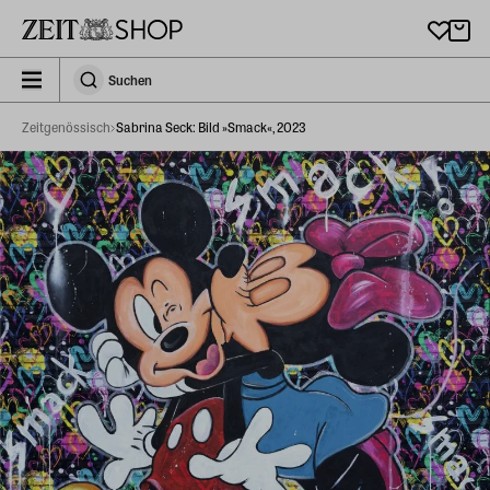
Zu Hauptinhalt springen
zeit_storefront.components.search.collapsed
Suchen
Suchen
Zeitgenössisch
Sabrina Seck: Bild »Smack«, 2023