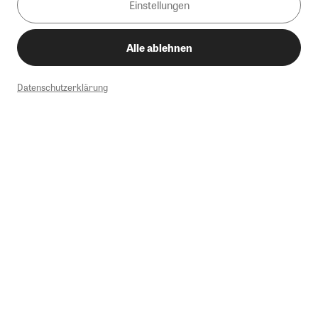
Einstellungen
Alle ablehnen
Datenschutzerklärung
1
Mindestbestellwert von 50€. Nicht anwendbar auf Produkte, die der
Buchpreisbindung unterliegen, ZEIT-Akademie, e-Books. Keine
Barauszahlung möglich. Nicht mit weiteren Gutscheinen/Rabatten
kombinierbar.
Briefsendungen sind vom kostenlosen Rückversand ausgeschlossen.
Weitere Informationen zu Rücksendungen finden Sie hier
.
Alle Preise inkl. gesetzl. MwSt. zzgl. Versandkosten