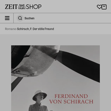
Zu Hauptinhalt springen
zeit_storefront.components.search.collapsed
Suchen
Suchen
Romane
Schirach, F: Der stille Freund