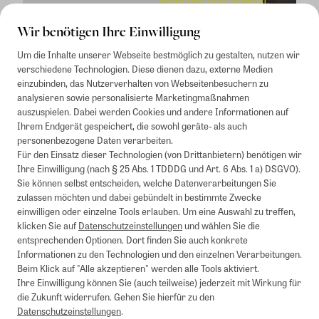
Wir benötigen Ihre Einwilligung
Um die Inhalte unserer Webseite bestmöglich zu gestalten, nutzen wir
verschiedene Technologien. Diese dienen dazu, externe Medien
einzubinden, das Nutzerverhalten von Webseitenbesuchern zu
analysieren sowie personalisierte Marketingmaßnahmen
auszuspielen. Dabei werden Cookies und andere Informationen auf
1
Mindestbestellwert von 50€. Nicht anwendbar auf Produkte, die der
Ihrem Endgerät gespeichert, die sowohl geräte- als auch
Buchpreisbindung unterliegen, ZEIT-Akademie, e-Books. Keine
personenbezogene Daten verarbeiten.
Barauszahlung möglich. Nicht mit weiteren Gutscheinen/Rabatten
Für den Einsatz dieser Technologien (von Drittanbietern) benötigen wir
kombinierbar.
Ihre Einwilligung (nach § 25 Abs. 1 TDDDG und Art. 6 Abs. 1 a) DSGVO).
Briefsendungen sind vom kostenlosen Rückversand ausgeschlossen.
Sie können selbst entscheiden, welche Datenverarbeitungen Sie
Weitere Informationen zu Rücksendungen finden Sie hier
.
zulassen möchten und dabei gebündelt in bestimmte Zwecke
Alle Preise inkl. gesetzl. MwSt. zzgl. Versandkosten
einwilligen oder einzelne Tools erlauben. Um eine Auswahl zu treffen,
klicken Sie auf
Datenschutzeinstellungen
und wählen Sie die
entsprechenden Optionen. Dort finden Sie auch konkrete
Informationen zu den Technologien und den einzelnen Verarbeitungen.
Instagram
Pinterest
Beim Klick auf "Alle akzeptieren" werden alle Tools aktiviert.
Ihre Einwilligung können Sie (auch teilweise) jederzeit mit Wirkung für
die Zukunft widerrufen. Gehen Sie hierfür zu den
Datenschutzeinstellungen
.
Impressum