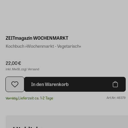
ZEITmagazin WOCHENMARKT
Kochbuch »Wochenmarkt - Vegetarisch«
22,00 €
inkl. MwSt. zzgl. Versand
In den Warenkorb
Lieferzeit ca. 1-2 Tage
Art.Nr.: 46379
Vorrätig.