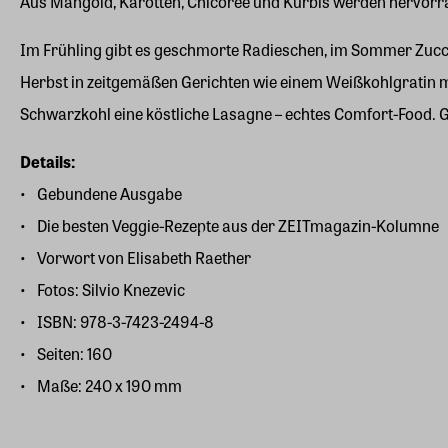
Aus Mangold, Karotten, Chicorée und Kürbis werden hervorrag
Im Frühling gibt es geschmorte Radieschen, im Sommer Zucchin
Herbst in zeitgemäßen Gerichten wie einem Weißkohlgratin mi
Schwarzkohl eine köstliche Lasagne – echtes Comfort-Food. Ge
Details:
Gebundene Ausgabe
Die besten Veggie-Rezepte aus der ZEITmagazin-Kolumne
Vorwort von Elisabeth Raether
Fotos: Silvio Knezevic
ISBN: 978-3-7423-2494-8
Seiten: 160
Maße: 240 x 190 mm