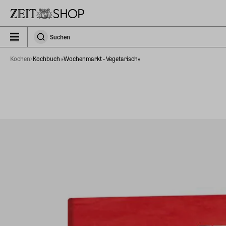
Zu Hauptinhalt springen
zeit_storefront.components.search.collapsed
Suchen
Suchen
Kochen
Kochbuch »Wochenmarkt - Vegetarisch«