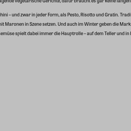
ende vegetarische Gerichte, dafür braucht es gar keine langen
i – und zwar in jeder Form, als Pesto, Risotto und Gratin. Trad
t Maronen in Szene setzen. Und auch im Winter geben die Markts
müse spielt dabei immer die Hauptrolle – auf dem Teller und in 